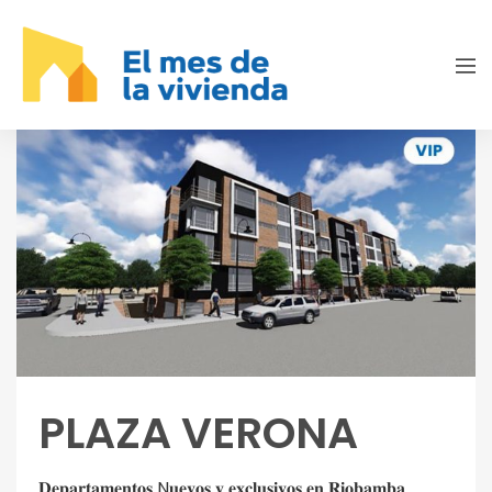
PLAZA VERONA
𝐃𝐞𝐩𝐚𝐫𝐭𝐚𝐦𝐞𝐧𝐭𝐨𝐬 N𝐮𝐞𝐯𝐨𝐬 𝐲 𝐞𝐱𝐜𝐥𝐮𝐬𝐢𝐯𝐨𝐬 𝐞𝐧 𝐑𝐢𝐨𝐛𝐚𝐦𝐛𝐚