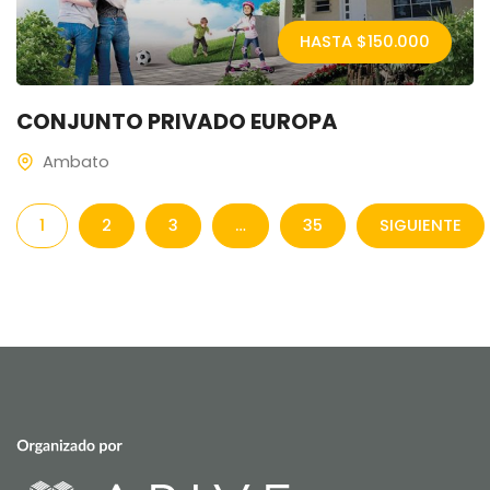
HASTA $
150.000
CONJUNTO PRIVADO EUROPA
Ambato
1
2
3
…
35
SIGUIENTE