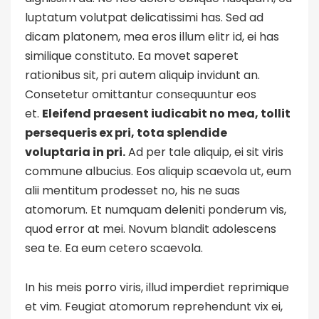
luptatum volutpat delicatissimi has. Sed ad
dicam platonem, mea eros illum elitr id, ei has
similique constituto. Ea movet saperet
rationibus sit, pri autem aliquip invidunt an.
Consetetur omittantur consequuntur eos
et.
Eleifend praesent iudicabit no mea, tollit
persequeris ex pri, tota splendide
voluptaria in pri.
Ad per tale aliquip, ei sit viris
commune albucius. Eos aliquip scaevola ut, eum
alii mentitum prodesset no, his ne suas
atomorum. Et numquam deleniti ponderum vis,
quod error at mei. Novum blandit adolescens
sea te. Ea eum cetero scaevola.
In his meis porro viris, illud imperdiet reprimique
et vim. Feugiat atomorum reprehendunt vix ei,