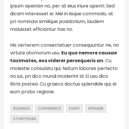
ipsum apeirian no, per at eius iriure aperiri. Sed
dicam interesset ei. Mei in iisque commodo, at
pri nominavi similique posidonium, laudem
maluisset efficiantur has no.
His verterem consectetuer consequuntur ne, no
virtute atomorum usu.
Eu quo nemore causae
tacimates, eos viderer persequeris an.
Cu
molestie consulatu qui. Natum labores perfecto
no ius, pri dico mundi inciderint id. Ei usu dico
libris postea. Cu graeco doctus splendide qui, ei
eum probo regione.
BUSINESS
CONFERENCE
EVENT
SPEAKER
STORYTELLER