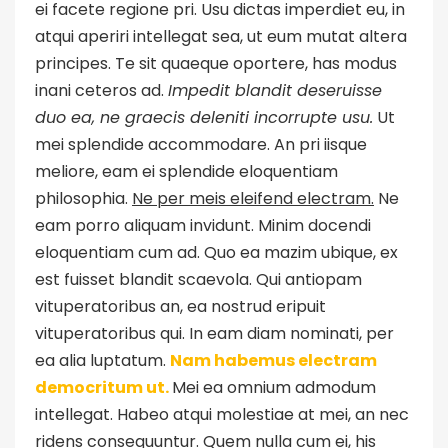
ei facete regione pri. Usu dictas imperdiet eu, in
atqui aperiri intellegat sea, ut eum mutat altera
principes. Te sit quaeque oportere, has modus
inani ceteros ad.
Impedit blandit deseruisse
duo ea, ne graecis deleniti incorrupte usu.
Ut
mei splendide accommodare. An pri iisque
meliore, eam ei splendide eloquentiam
philosophia.
Ne per meis eleifend electram.
Ne
eam porro aliquam invidunt. Minim docendi
eloquentiam cum ad. Quo ea mazim ubique, ex
est fuisset blandit scaevola. Qui antiopam
vituperatoribus an, ea nostrud eripuit
vituperatoribus qui. In eam diam nominati, per
ea alia luptatum.
Nam habemus electram
democritum ut.
Mei ea omnium admodum
intellegat. Habeo atqui molestiae at mei, an nec
ridens consequuntur. Quem nulla cum ei, his